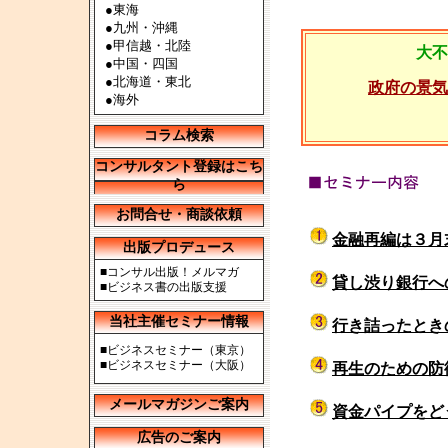
●
東海
●
九州・沖縄
●
甲信越・北陸
大不
●
中国・四国
●
北海道・東北
政府の景気
●
海外
コラム検索
コンサルタント登録はこち
ら
お問合せ・商談依頼
金融再編は３月
出版プロデュース
■
コンサル出版！メルマガ
貸し渋り銀行へ
■
ビジネス書の出版支援
当社主催セミナー情報
行き詰ったとき
■
ビジネスセミナー（東京）
■
ビジネスセミナー（大阪）
再生のための防
メールマガジンご案内
資金パイプをど
広告のご案内