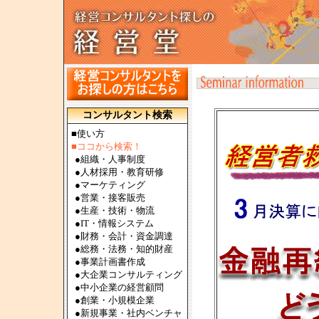
コンサルタント検索
■使い方
■ココから検索！
●
組織・人事制度
●
人材採用・教育研修
●
マーケティング
●
営業・接客販売
●
生産・技術・物流
●
IT・情報システム
●
財務・会計・資金調達
●
総務・法務・知的財産
●
事業計画書作成
●
大企業コンサルティング
●
中小企業の経営顧問
●
創業・小規模企業
●
新規事業・社内ベンチャ