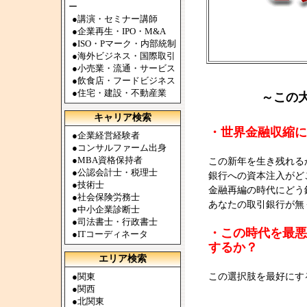
ー
●
講演・セミナー講師
●
企業再生・IPO・M&A
●
ISO・Pマーク・内部統制
●
海外ビジネス・国際取引
●
小売業・流通・サービス
●
飲食店・フードビジネス
●
住宅・建設・不動産業
～この
キャリア検索
・世界金融収縮に
●
企業経営経験者
●
コンサルファーム出身
●
MBA資格保持者
この新年を生き残れる
●
公認会計士・税理士
銀行への資本注入がど
●
技術士
金融再編の時代にどう
●
社会保険労務士
あなたの取引銀行が無
●
中小企業診断士
●
司法書士・行政書士
・この時代を最悪
●
ITコーディネータ
するか？
エリア検索
●
関東
この選択肢を最好にす
●
関西
●
北関東