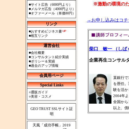
※激動の環境の
■
サイト広告（6000円より）
■
メルマガ広告（4000円より）
■
オファーメール（単価80円）
→お申し込みはコチ
リンク
■
おすすめビジネス書
■
相互リンク
運営会社
柴口 敏一 （しば
■
会社概要
■
コンサルタント紹介実績
企業再生コンサル
■
ポリシー＆実績
■
過去のアップ情報
会員用ページ
某銀行で
を歴任。
Special Links
験を活か
○
通販ガイド
2004
○
美容・コスメ
全国から
以上、債
GEO TRUST SSLサイト証
明
天風「成功手帳」2019