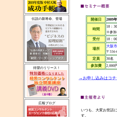
伝説の新将命、登場
開催日
2009
18：3
時間
※参加
受付
18：
大阪
場所
〒556
定員
30
参加費
2,0
待望のリリース！
→お申し込みはコチ
広報ブログ
いつも、大変お世話
す。