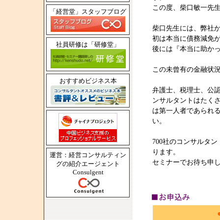
この度、柴口敏一先
「経営堂」スタッフブログ
柴口先生には、弊社か
初は本当に債務減免
社員研修は「研修堂」
後には『本当に助か
この未曾有の金融状
おすすめビジネス本
弁護士、税理士、公
ンサルタントはたく
は第一人者であられ
い。
700社のコンサルタ
ります。
運営：経営コンサルティン
セミナーでお待ち申
グの紹介エージェント
Consulgent