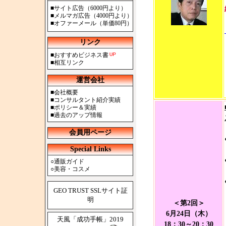
■
サイト広告（6000円より）
■
メルマガ広告（4000円より）
■
オファーメール（単価80円）
リンク
■
おすすめビジネス書
■
相互リンク
運営会社
■
会社概要
■
コンサルタント紹介実績
■
ポリシー＆実績
■
過去のアップ情報
会員用ページ
Special Links
○
通販ガイド
○
美容・コスメ
GEO TRUST SSLサイト証
明
＜第2回＞
6月24日（木）
天風「成功手帳」2019
18：30～20：30