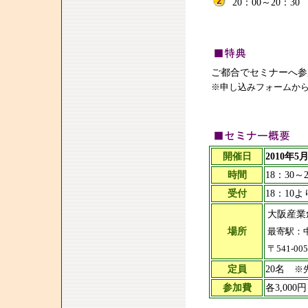
20：00～20：3
ご都合でセミナーへ参
※申し込みフォームか
開催日
2010年
時間
18：30～
受付
18：10
大阪産業
場所
最寄駅：
〒541-00
定員
20名
※
参加費
各3,00