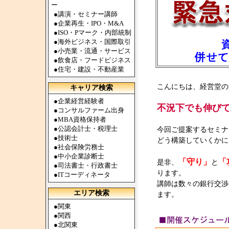
ー
●
講演・セミナー講師
●
企業再生・IPO・M&A
●
ISO・Pマーク・内部統制
●
海外ビジネス・国際取引
●
小売業・流通・サービス
●
飲食店・フードビジネス
●
住宅・建設・不動産業
こんにちは、経営堂の
キャリア検索
●
企業経営経験者
不況下でも伸び
●
コンサルファーム出身
●
MBA資格保持者
●
公認会計士・税理士
今回ご提案するセミナ
●
技術士
どう構築していくかに
●
社会保険労務士
●
中小企業診断士
「守り」
「
是非、
と
●
司法書士・行政書士
ります。
●
ITコーディネータ
講師は数々の銀行交渉
エリア検索
ます。
●
関東
●
関西
●
北関東