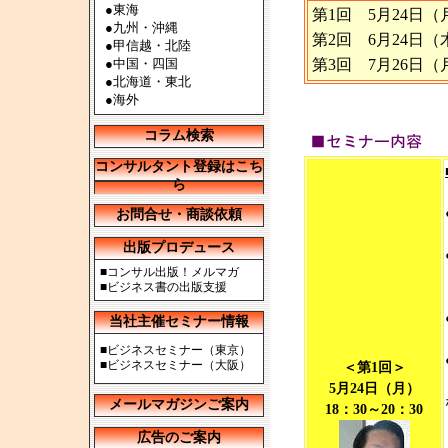
●
東海
第1回 5月24日（
●
九州・沖縄
第2回 6月24日（
●
甲信越・北陸
●
中国・四国
第3回 7月26日（
●
北海道・東北
●
海外
コラム検索
コンサルタント登録はこち
ら
お問合せ・商談依頼
出版プロデュース
■
コンサル出版！メルマガ
■
ビジネス書の出版支援
当社主催セミナー情報
■
ビジネスセミナー（東京）
■
ビジネスセミナー（大阪）
＜第1回＞
5月24日（月）
メールマガジンご案内
18：30～20：30
広告のご案内