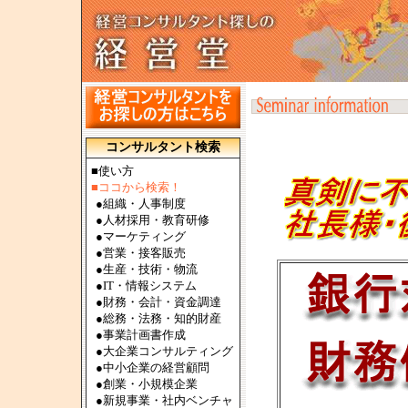
コンサルタント検索
■使い方
■ココから検索！
●
組織・人事制度
●
人材採用・教育研修
●
マーケティング
●
営業・接客販売
●
生産・技術・物流
●
IT・情報システム
●
財務・会計・資金調達
●
総務・法務・知的財産
●
事業計画書作成
●
大企業コンサルティング
●
中小企業の経営顧問
●
創業・小規模企業
●
新規事業・社内ベンチャ